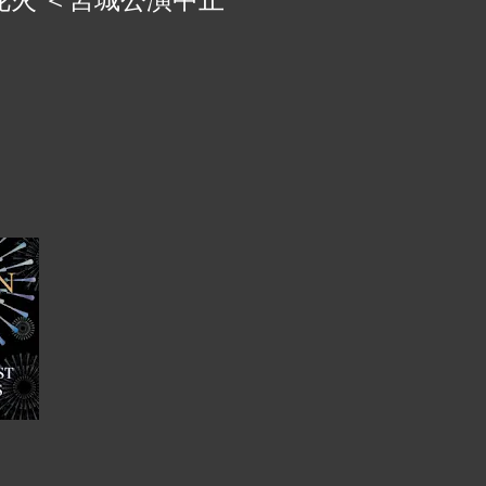
知った人でも、このリストには、
イコンとしてのクイーンの遺産を
ます。 クイーンの歴代ベストソ
おいて、クイーンほど伝説的な地位を
ずかです。ロック、オペラ、ファ
せて時代を超えたアンセムを生み
つクイーンの音楽は、世代を超え
徴的なバンドの 1 つとなってい
iet.work クイーンの歴代ベストソン
ZC3WUVVY #クイーン ...