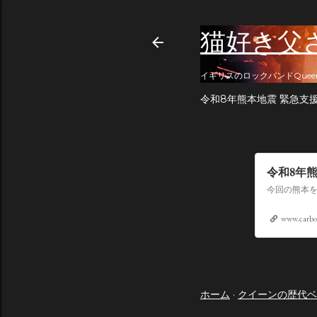
猫好き父
イギリスのロックバンドQuee
令和8年熊本地震 緊急支
令和8年
www.carbo
ホーム
クイーンの歴代ベ