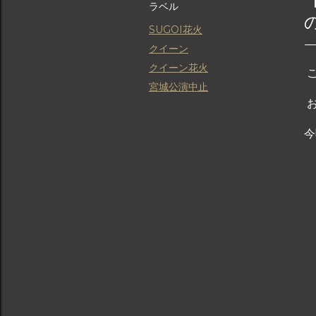
ラベル
SUGOI花火
クイーン
クイーン花火
こ
宮城公演中止
お
今