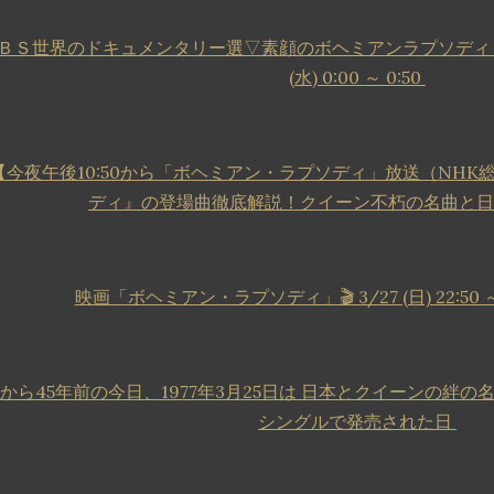
ＢＳ世界のドキュメンタリー選▽素顔のボヘミアンラプソディ フ
(水) 0:00 ～ 0:50
【今夜午後10:50から「ボヘミアン・ラプソディ」放送（NH
ディ』の登場曲徹底解説！クイーン不朽の名曲と
映画「ボヘミアン・ラプソディ」🎬 3/27 (日) 22:50 
から45年前の今日、1977年3月25日は 日本とクイーンの絆の名曲 
シングルで発売された日