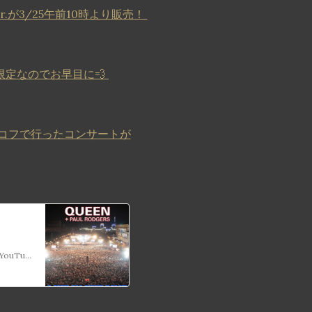
.が3/25午前10時より販売！
定なのでお早目に💨
リコフで行ったコンサートが
🔜Coming This Saturday…Queen + Paul Rodgers: Live In Ukraine 2008. @YouTube Special raising funds for Ukraine Relief 🙏 🚨Sat March 19 at 10AM PST/1