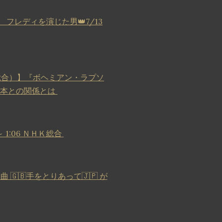
レディを演じた男👑7/13
K総合）】『ボヘミアン・ラプソ
日本との関係とは
～ 1:06 ＮＨＫ総合
🇬🇧手をとりあって🇯🇵 が