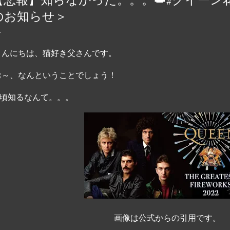
ンの素晴らしさを初めて
のお知らせ＞
音楽の革新者や世界的ア
定義する曲が紹介されてい
ング 10 音楽の歴史に
んにちは、猫好き父さんです。
獲得したバンドはごくわ
～、なんということでしょう！
ンク、ポップスを融合さ
出す比類のない才能を持
頃知るなんて。。。
て受け継がれ、史上最も象
ます。 queen.carbod
グ 10 https://t.co/A1
画像は公式からの引用です。