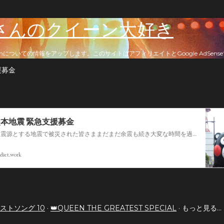
スキップしてメイン コンテンツに移動
さんのクイーン大好き
nについての情報をアップします。このサイトはアフィリエイトとGoogle AdSen
援募金
熊本地震 緊急支援募金
今回の熊本を震源とする地震で被災された皆さままだまだ余震も続き大変な時間を過ごされていると思います。心よりお見舞い申し上げます
diet.work
ストソング 10
👑QUEEN THE GREATEST SPECIAL
もっと見る…