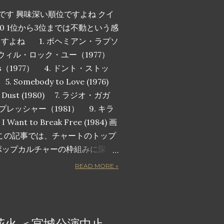
です 興味深い順位ですよね クイ
0 1位から3位までは不動という感
ますよね 1. ボヘミアン・ラプソ
ィ・ウィル・ロック・ユー（1977）
pions（1977） 4. ドント・ストッ
Somebody to Love (1976)
the Dust (1980) 7. ラジオ・ガガ
・プレッシャー（1981） 9. キラ
nt to Break Free (1984) 画
この記事では、チャートのトップ
ポップカルチャーの枠組みに深く
人気曲トップ 10 を詳しく紹介し
READ MORE »
るヒット曲ではありません。観客
鳴らすような音で包み込み、勝利
揚させ、心のこもった歌詞で感情
です。長年のファンでも、クイー
花火 ＜宮城公演中止