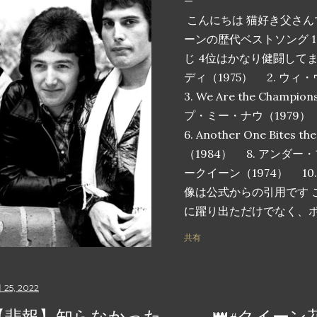
こんにちは 猫好き父さん
ーンの歴代ベストソング 1
じ 4位はかなり健闘して
ディ（1975） 2. ウ
3. We Are the Cham
プ・ミー・ナウ（1979） 5. 
6. Another One Bites 
（1984） 8. アンダー
ークイーン（1974） 10. I Wa
像は公式からの引用です 
に躍り出ただけでなく、
根付いた、クイーンの歴代
共有
ます。これらの曲は単な
をスタジアムに足を踏み
のメロディーで気分を高
 25, 2022
を呼び起こす魔法の瞬間
【悲報】知らなかった。。。👑#クイーン