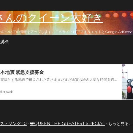
スキップしてメイン コンテンツに移動
さんのクイーン大好き
nについての情報をアップします。このサイトはアフィリエイトとGoogle AdSen
援募金
熊本地震 緊急支援募金
今回の熊本を震源とする地震で被災された皆さままだまだ余震も続き大変な時間を過ごされていると思います。心よりお見舞い申し上げます
diet.work
ストソング 10
👑QUEEN THE GREATEST SPECIAL
もっと見る…