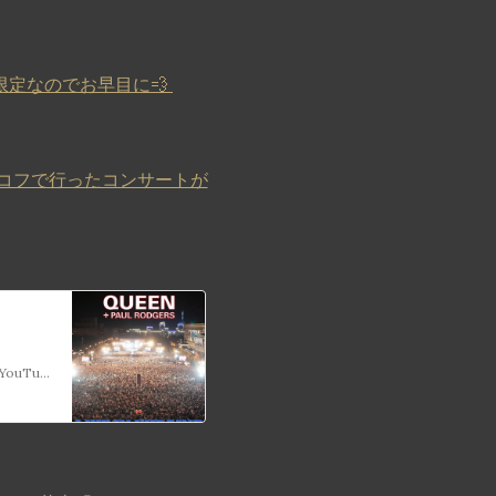
定なのでお早目に💨
リコフで行ったコンサートが
🔜Coming This Saturday…Queen + Paul Rodgers: Live In Ukraine 2008. @YouTube Special raising funds for Ukraine Relief 🙏 🚨Sat March 19 at 10AM PST/1