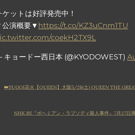
チケットは好評発売中！
▼公演概要▼
https://t.co/KZ3uCnm1TU
ic.twitter.com/coekH2TX9L
— キョードー西日本 (@KYODOWEST)
Au
👑SUGOI花火【QUEEN】大阪5/28(土) QUEEN THE GREAT
NHK BS『ボヘミアン・ラプソディ殺人事件』7月27日再放送