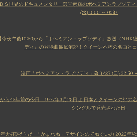
ＢＳ世界のドキュメンタリー選▽素顔のボヘミアンラプソディ フ
(水) 0:00 ～ 0:50
【今夜午後10:50から「ボヘミアン・ラプソディ」放送（NH
ディ』の登場曲徹底解説！クイーン不朽の名曲と
映画「ボヘミアン・ラプソディ」🎬 3/27 (日) 22:50 
から45年前の今日、1977年3月25日は 日本とクイーンの絆の名曲 
シングルで発売された日
年大好評だった 「かまわぬ」デザインのてぬぐいの 2022年Ver