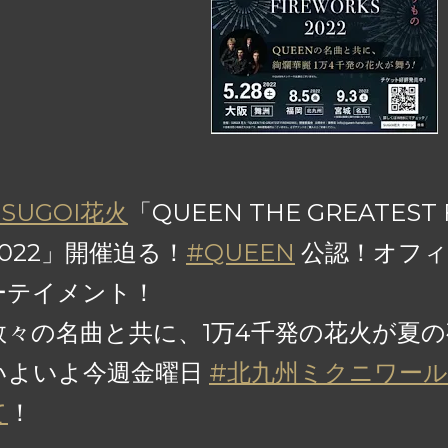
#SUGOI花火
「QUEEN THE GREATEST
2022」開催迫る！
#QUEEN
公認！オフィ
ーテイメント！
数々の名曲と共に、1万4千発の花火が夏
いよいよ今週金曜日
#北九州ミクニワー
て
！