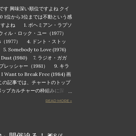
です 興味深い順位ですよね クイ
0 1位から3位までは不動という感
ますよね 1. ボヘミアン・ラプソ
ィ・ウィル・ロック・ユー（1977）
pions（1977） 4. ドント・ストッ
Somebody to Love (1976)
the Dust (1980) 7. ラジオ・ガガ
・プレッシャー（1981） 9. キラ
nt to Break Free (1984) 画
この記事では、チャートのトップ
ポップカルチャーの枠組みに深く
人気曲トップ 10 を詳しく紹介し
READ MORE »
るヒット曲ではありません。観客
鳴らすような音で包み込み、勝利
揚させ、心のこもった歌詞で感情
です。長年のファンでも、クイー
022」開催迫る！🎆8/5