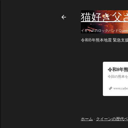
猫好き父
イギリスのロックバンドQuee
令和8年熊本地震 緊急支
令和8年
www.carbo
ホーム
クイーンの歴代ベ