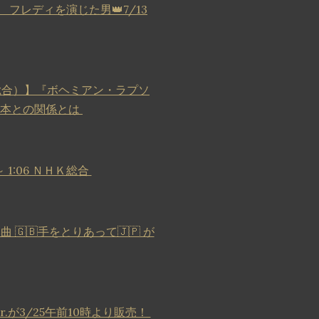
レディを演じた男👑7/13
K総合）】『ボヘミアン・ラプソ
日本との関係とは
～ 1:06 ＮＨＫ総合
🇬🇧手をとりあって🇯🇵 が
.が3/25午前10時より販売！