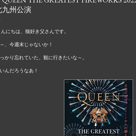
ンの素晴らしさを初めて
北九州公演
音楽の革新者や世界的ア
定義する曲が紹介されてい
ング 10 音楽の歴史に
んにちは、猫好き父さんです。
獲得したバンドはごくわ
～、今週末じゃないか！
ンク、ポップスを融合さ
出す比類のない才能を持
っかり忘れていた、観に行きたいな～。
て受け継がれ、史上最も象
ます。 queen.carbod
いんだろうなあ！
グ 10 https://t.co/A1