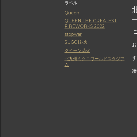
ラベル
Queen
QUEEN THE GREATEST
FIREWORKS 2022
こ
stopwar
SUGOI花火
お
クイーン花火
す
北九州ミクニワールドスタジア
ム
凄