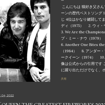
こんにちは 猫好き父さん
ーンの歴代ベストソング 1
じ 4位はかなり健闘して
ディ（1975） 2. ウ
3. We Are the Cham
プ・ミー・ナウ（1979） 5. 
6. Another One Bites 
（1984） 8. アンダー
ークイーン（1974） 10. I Wa
像は公式からの引用です 
に躍り出ただけでなく、
根付いた、クイーンの歴代
共有
ます。これらの曲は単な
をスタジアムに足を踏み
のメロディーで気分を高
 04, 2022
を呼び起こす魔法の瞬間
QUEEN THE GREATEST FIREWORKS 2