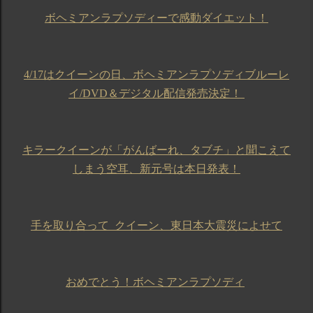
ボヘミアンラプソディーで感動ダイエット！
4/17はクイーンの日、ボヘミアンラプソディブルーレ
イ/DVD＆デジタル配信発売決定！
キラークイーンが「がんばーれ、タブチ」と聞こえて
しまう空耳、新元号は本日発表！
手を取り合って_クイーン、東日本大震災によせて
おめでとう！ボヘミアンラプソディ