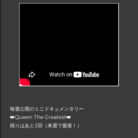
的なバンドの 1 つとなっています。 queen.carbodiet.work
クイーンの歴代ベストソング 10
https://t.co/A1ZC3WUVVY #クイーン ...
毎週公開のミニドキュメンタリー
👑Queen The Greatest👑
残りはあと2回（来週で最後！）