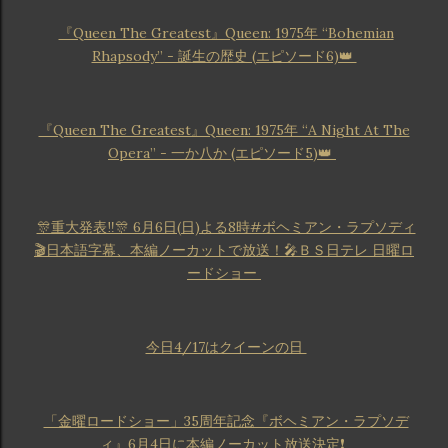
『Queen The Greatest』Queen: 1975年 “Bohemian
Rhapsody” - 誕生の歴史 (エピソード6)👑
『Queen The Greatest』Queen: 1975年 “A Night At The
Opera” - 一か八か (エピソード5)👑
🎊重大発表‼🎊 6月6日(日)よる8時#ボヘミアン・ラプソディ
🎬日本語字幕、本編ノーカットで放送！🎤ＢＳ日テレ 日曜ロ
ードショー
今日4/17はクイーンの日
「金曜ロードショー」35周年記念『ボヘミアン・ラプソデ
ィ』6月4日に本編ノーカット放送決定❗