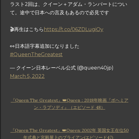
ラスト2回は、クイーン＋アダム・ランバートについ
て。途中で日本への言及もあるので必見です
🎬再生はこちら
https://t.co/06ZDLugiOy
👀日本語字幕追加になりました
#QueenTheGreatest
— クイーン日本レーベル公式 (@queen40jp)
March 5, 2022
『Queen The Greatest』👑Queen：2018年映画『ボヘミア
ン・ラプソディ』（エピソード 48）
『Queen The Greatest』👑Queen: 2002年 英国女王在位50
年式典と宮殿屋上のブライアン(エピソード47)