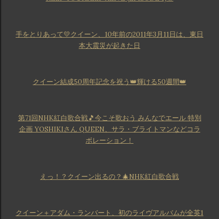
手をとりあって💛クイーン、10年前の2011年3月11日は、東日
本大震災が起きた日
クイーン結成50周年記念を祝う👑輝ける50週間👑
第71回NHK紅白歌合戦🎵今こそ歌おう みんなでエール 特別
企画 YOSHIKIさん QUEEN、サラ・ブライトマンなどコラ
ボレーション！
えっ！？クイーン出るの？🎄NHK紅白歌合戦
クイーン＋アダム・ランバート、初のライヴアルバムが全英1