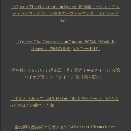
『Queen The Greatest』👑Queen: 1996年「バレエ・フォ
ー・ライフ」とジョン最後のパフォーマンス（エピソード
42）
『Queen The Greatest』👑Queen: 1995年『Made In
Heaven』制作の裏側 (エピソード41)
満を持していよいよ1月31日（月）発売！👑#クイーン 公認
バイオグラフィ 『クイーン 誇り高き闘い』
「手をとりあって」誕生秘話👑「99人のクイーン」1位とな
ったのはこの曲でした🎤
金の卵を産み続けるガチョウ🦆Greatest Hits👑Queen