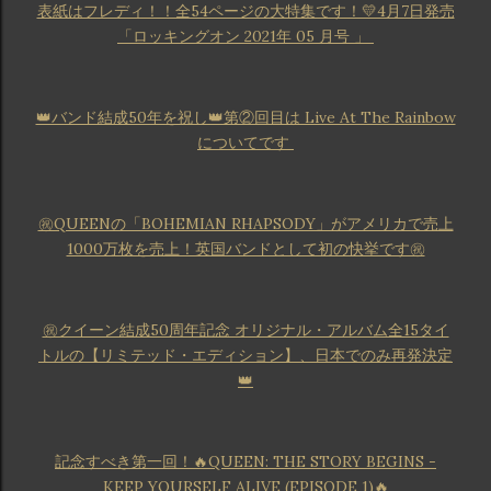
表紙はフレディ！！全54ページの大特集です！💛4月7日発売
「ロッキングオン 2021年 05 月号 」
👑バンド結成50年を祝し👑第②回目は Live At The Rainbow
についてです
㊗️QUEENの「BOHEMIAN RHAPSODY」がアメリカで売上
1000万枚を売上！英国バンドとして初の快挙です㊗️
㊗️クイーン結成50周年記念 オリジナル・アルバム全15タイ
トルの【リミテッド・エディション】、日本でのみ再発決定
👑
記念すべき第一回！🔥QUEEN: THE STORY BEGINS -
KEEP YOURSELF ALIVE
(EPISODE 1)🔥