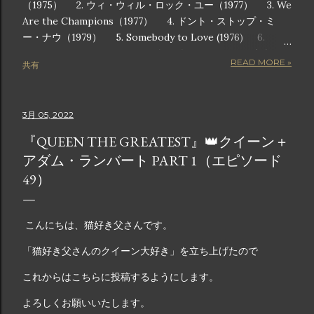
（1975） 2. ウィ・ウィル・ロック・ユー（1977） 3. We
Are the Champions（1977） 4. ドント・ストップ・ミ
ー・ナウ（1979） 5. Somebody to Love (1976) 6.
Another One Bites the Dust (1980) 7. ラジオ・ガガ
READ MORE »
共有
（1984） 8. アンダー・プレッシャー（1981） 9. キラー
クイーン（1974） 10. I Want to Break Free (1984) 画像
は公式からの引用です この記事では、チャートのトップに躍
3月 05, 2022
り出ただけでなく、ポップカルチャーの枠組みに深く根付い
た、クイーンの歴代人気曲トップ 10 を詳しく紹介します。
『QUEEN THE GREATEST』👑クイーン＋
これらの曲は単なるヒット曲ではありません。観客をスタジ
アダム・ランバート PART 1（エピソード
アムに足を踏み鳴らすような音で包み込み、勝利のメロディ
49）
ーで気分を高揚させ、心のこもった歌詞で感情を呼び起こす
魔法の瞬間です。長年のファンでも、クイーンの素晴らしさ
を初めて知った人でも、このリストには、音楽の革新者や世
こんにちは、猫好き父さんです。
界的アイコンとしてのクイーンの遺産を定義する曲が紹介さ
れています。 クイーンの歴代ベストソング 10 音楽の歴史に
「猫好き父さんのクイーン大好き」を立ち上げたので
おいて、クイーンほど伝説的な地位を獲得したバンドはごく
これからはこちらに投稿するようにします。
わずかです。ロック、オペラ、ファンク、ポップスを融合さ
せて時代を超えたアンセムを生み出す比類のない才能を持つ
よろしくお願いいたします。
クイーンの音楽は、世代を超えて受け継がれ、史上最も象徴