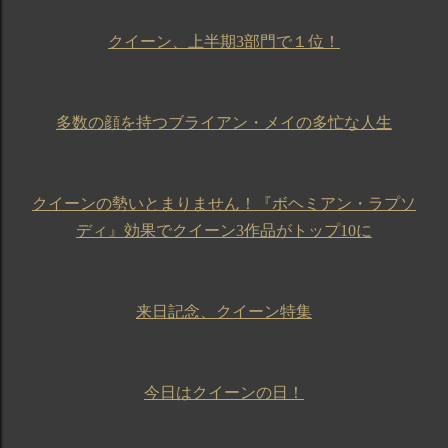
クイーン、上半期3部門で１位！
多数の顔を持つブライアン・メイの多忙な人生
クイーンの勢いとまりません！『ボヘミアン・ラプソ
ディ』効果でクイーン3作品がトップ10に
来日記念、クイーン特集
今日はクイーンの日！