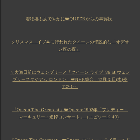
着物姿もあでやかに👑QUEENからの年賀状
クリスマス・イブ🎄に行われたクイーンの伝説的な「オデオ
ン座の夜」
＼大晦日前はウェンブリー／「クイーン ライブ ’86 at ウェン
ブリースタジアム ロンドン」👑NHK総合：12月30日(木)夜
11:20～
『Queen The Greatest』👑Queen: 1992年「フレディー・
マーキュリー・追悼コンサート」（エピソード 40)
『Queen The Greatest』👑Queen: ロジャー・テイラーのド