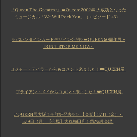
『Queen The Greatest』👑Queen: 2002年 大成功となった
ミュージカル「We Will Rock You」（エピソード 43）
✨バレンタインカードデザイン公開✨👑QUEEN50周年展 -
DON’T STOP ME NOW-
ロジャー・テイラーからもコメント来ました！👑QUEEN展
ブライアン・メイからコメント来ました！👑QUEEN展
#QUEEN展大阪 ✨✨詳細発表✨✨ 【会期】3/11（金）～
5/9日（月）【会場】大丸梅田店 13階特設会場