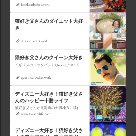
hotel.carbodiet.work
猫好き父さんのダイエット大好
き
diet.carbodiet.work
猫好き父さんのクイーン大好き
イギリスのロックバンドQueenについての情報をアップします。
queen.carbodiet.work
ディズニー大好き！猫好き父さ
んのハッピー十勝ライフ
猫好き父さんが北海道の十勝地方に移住しました。なれない北海道の暮らしについてお伝えします。
www.tokachilife.com
ディズニー大好き！猫好き父さ