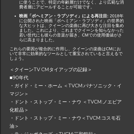
に使うことで、特定の年齢層だけでなく、より広範な消
費者層にアピールすることが可能です。
映画「ボヘミアン・ラプソディ」による再注目:
2018年
に公開された映画「ボヘミアン・ラプソディ」の世界的
な大ヒットは、クイーンの楽曲に再び大きな注目を集め
ました。これにより、これまでクイーンを知らなかった
若い世代にも彼らの音楽が届き、CMでの使用価値がさ
らに高まりました。
これらの要因が複合的に作用し、クイーンの楽曲はCMにお
いて非常に効果的なツールとして重宝されていると言えるで
しょう。
＜クイーンTV CMタイアップの記録＞
■90年代
・ガイド・ミー・ホーム ＜TVCM:パナソニック・イ
マジン＞
・ドント・ストップ・ミー・ナウ ＜TVCM:ノエビア
化粧品＞
・ドント・ストップ・ミー・ナウ＜TVCM:コスモ石
油＞