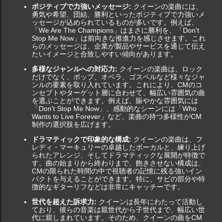
ポジティブで力強いメッセージ:
クイーンの楽曲には、
勇気や希望、団結、勝利といったポジティブで力強いメ
ッセージが込められているものが多いです。例えば、
「We Are The Champions」はまさに勝利を、「Don't
Stop Me Now」は前向きな推進力を感じさせます。これ
らのメッセージは、企業が製品やサービスを通じて伝え
たいイメージと合致しやすい傾向があります。
多様なジャンルへの対応力:
クイーンの楽曲は、ロック
だけでなく、ポップ、オペラ、ゴスペルなど様々なジャ
ンルの要素を取り入れています。これにより、CMのコ
ンセプトやターゲット層に合わせて、幅広い雰囲気の曲
を選ぶことができます。例えば、賑やかな雰囲気には
「Don't Stop Me Now」、感動的なシーンには「Who
Wants to Live Forever」など、楽曲の持つ多様性がCM
制作の選択肢を広げます。
ドラマティックで印象的な構成:
クイーンの楽曲は、フ
レディ・マーキュリーの卓越したボーカルと、練り上げ
られたアレンジ、そしてドラマティックな展開が特徴で
す。曲の始まりから終わりまで、飽きさせない構成は、
CMの限られた時間の中で視聴者の記憶に残る強いイン
パクトを与えることができます。特に、サビの部分や特
徴的なギターリフなどは非常にキャッチーです。
世代を超えた訴求力:
クイーンは長年にわたって活動し
ており、彼らの音楽は親世代から子世代まで、幅広い世
代に親しまれています。そのため、クイーンの曲をCM