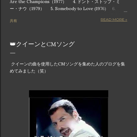
Are the Champions（1977） 4. ドント・ストップ・ミ
ー・ナウ（1979） 5. Somebody to Love (1976) 6.
Another One Bites the Dust (1980) 7. ラジオ・ガガ
READ MORE »
共有
（1984） 8. アンダー・プレッシャー（1981） 9. キラー
クイーン（1974） 10. I Want to Break Free (1984) 画像
は公式からの引用です この記事では、チャートのトップに躍
👑クイーンとCMソング
り出ただけでなく、ポップカルチャーの枠組みに深く根付い
た、クイーンの歴代人気曲トップ 10 を詳しく紹介します。
これらの曲は単なるヒット曲ではありません。観客をスタジ
クイーンの曲を使用したCMソングを集めた人のブログを集
アムに足を踏み鳴らすような音で包み込み、勝利のメロディ
めてみました（笑）
ーで気分を高揚させ、心のこもった歌詞で感情を呼び起こす
魔法の瞬間です。長年のファンでも、クイーンの素晴らしさ
を初めて知った人でも、このリストには、音楽の革新者や世
界的アイコンとしてのクイーンの遺産を定義する曲が紹介さ
れています。 クイーンの歴代ベストソング 10 音楽の歴史に
おいて、クイーンほど伝説的な地位を獲得したバンドはごく
わずかです。ロック、オペラ、ファンク、ポップスを融合さ
せて時代を超えたアンセムを生み出す比類のない才能を持つ
クイーンの音楽は、世代を超えて受け継がれ、史上最も象徴
的なバンドの 1 つとなっています。 queen.carbodiet.work