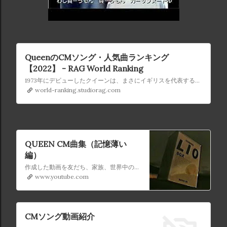
クイーンの歴代ベストソング 10
https://t.co/A1ZC3WUVVY #クイーン ...
QueenのCMソング・人気曲ランキング
【2022】 - RAG World Ranking
1973年にデビューしたクイーンは、まさにイギリスを代表する伝説的なロックバンドです。ボーカルのフレディ・マーキュリーは若くして亡くなりましたが、その名曲の数々はいつの時代も健在です。しびれるような歌声がたまりません。こちらではクイーンのCMソング・人気曲をランキングでご紹介します。聴いたことがある曲が多数ランクインしていると思いますよ！
world-ranking.studiorag.com
QUEEN CM曲集（記憶薄い
編）
作成した動画を友だち、家族、世界中の人たちと共有
www.youtube.com
CMソング動画紹介