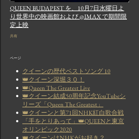
QUEEN BUDAPEST を、10月7日水曜日よ
り世界中の映画館および @IMAX で期間限
定上映
共有
ページ
クイーンの歴代ベストソング 10
👑クイーン深堀３０！
👑Queen The Greatest Live
👑クイーン結成50周年記念YouTubeシ
リーズ「Queen The Greatest」
👑クイーンと第71回NHK紅白歌合戦
「手をとりあって」👑QUEENと東京
オリンピック2020
👑クイーンはNHKがお好き？