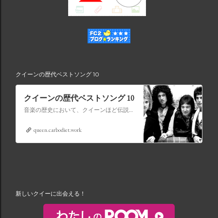
クイーンの歴代ベストソング 10
クイーンの歴代ベストソング 10
音楽の歴史において、クイーンほど伝説的な地位を獲得したバンドはごくわずかです。ロック、オペラ、ファンク、ポップスを融合させて時代を超えたアンセムを生み出す比類のない才能を持つクイーンの音楽は、世代を超えて受け継がれ、史上最も象徴的なバンドの 1 つとなっています。
queen.carbodiet.work
新しいクイーに出会える！