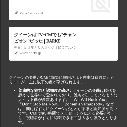
song-cm.com
クイーンはTV-CMでも“チャン
ピオン”だった | BARKS
先日、約13年ぶりのスタジオ録音アルバムとなるニュー・アルバムを9月にリリースする事を発表し、世界中のクイーン・ファン50億人を狂喜させた彼らだが、誰も知らないうちにちゃっかりと、また新たな伝説を日本で打ち立ててい...
www.barks.jp
クイーンの楽曲がCMに頻繁に採用される理由は多岐にわた
りますが、主に以下の点が挙げられます。
普遍的な魅力と認知度の高さ:
クイーンの楽曲は時代を
超えて世界中で愛されており、誰もが知っているような
大ヒット曲が多数あります。「We Will Rock You」
「Don't Stop Me Now」「Bohemian Rhapsody」など
は、聞けばすぐにクイーンだとわかるほど認知度が高い
です。CMは短い時間でメッセージを伝える必要があ
り、視聴者がすぐに認識できる曲は大きな強みとなりま
す。