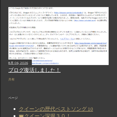
8月 06, 2026
ブログ復活しました！
共有
ページ
クイーンの歴代ベストソング 10
👑クイーン深堀３０！