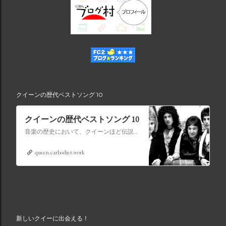
クイーンの歴代ベストソング 10
クイーンの歴代ベストソング 10
音楽の歴史において、クイーンほど伝説的な地位を獲得したバンドはごくわずかです。ロック、オペラ、ファンク、ポップスを融合させて時代を超えたアンセムを生み出す比類のない才能を持つクイーンの音楽は、世代を超えて受け継がれ、史上最も象徴的なバンドの 1 つとなっています。
queen.carbodiet.work
新しいクイーに出会える！