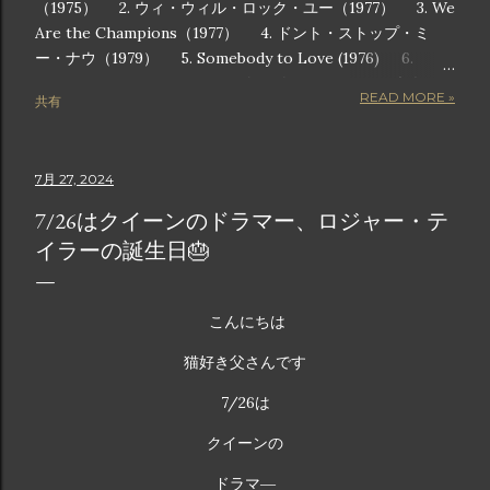
（1975） 2. ウィ・ウィル・ロック・ユー（1977） 3. We
Are the Champions（1977） 4. ドント・ストップ・ミ
ー・ナウ（1979） 5. Somebody to Love (1976) 6.
Another One Bites the Dust (1980) 7. ラジオ・ガガ
READ MORE »
共有
（1984） 8. アンダー・プレッシャー（1981） 9. キラー
クイーン（1974） 10. I Want to Break Free (1984) 画像
は公式からの引用です この記事では、チャートのトップに躍
7月 27, 2024
り出ただけでなく、ポップカルチャーの枠組みに深く根付い
た、クイーンの歴代人気曲トップ 10 を詳しく紹介します。
7/26はクイーンのドラマー、ロジャー・テ
これらの曲は単なるヒット曲ではありません。観客をスタジ
イラーの誕生日🎂
アムに足を踏み鳴らすような音で包み込み、勝利のメロディ
ーで気分を高揚させ、心のこもった歌詞で感情を呼び起こす
魔法の瞬間です。長年のファンでも、クイーンの素晴らしさ
こんにちは
を初めて知った人でも、このリストには、音楽の革新者や世
界的アイコンとしてのクイーンの遺産を定義する曲が紹介さ
猫好き父さんです
れています。 クイーンの歴代ベストソング 10 音楽の歴史に
7/26は
おいて、クイーンほど伝説的な地位を獲得したバンドはごく
わずかです。ロック、オペラ、ファンク、ポップスを融合さ
クイーンの
せて時代を超えたアンセムを生み出す比類のない才能を持つ
ドラマ―
クイーンの音楽は、世代を超えて受け継がれ、史上最も象徴