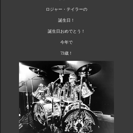
的なバンドの 1 つとなっています。 queen.carbodiet.work
ロジャー・テイラーの
クイーンの歴代ベストソング 10
https://t.co/A1ZC3WUVVY #クイーン ...
誕生日！
誕生日おめでとう！
今年で
73歳！