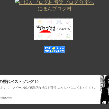
にほんブログ村
の歴代ベストソング 10
音楽の歴史において、クイーンほど伝説的な地位を獲得したバンドはごくわずかです。ロック、オペラ、ファンク、ポップスを融合させて時代を超えたアンセムを生み出す比類のない才能を持つクイーンの音楽は、世代を超えて受け継がれ、史上最も象徴的なバンドの 1 つとなっています。
bodiet.work