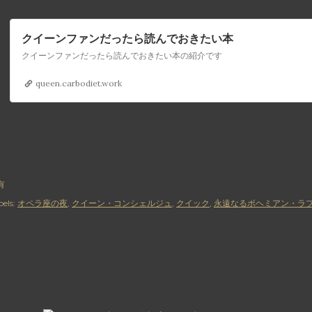
クイーンファンだったら読んでおきたい本
クイーンファンだったら読んでおきたい本の紹介です
queen.carbodiet.work
有
els:
オペラ座の夜
クイーン・コンシェルジュ
クイック
永遠なるボヘミアン・ラ