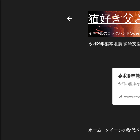
猫好き父
イギリスのロックバンドQuee
令和8年熊本地震 緊急支
令和8年
www.carbo
ホーム
クイーンの歴代ベ