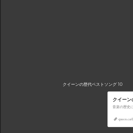
クイーンの歴代ベストソング 10
クイーン
queen.car