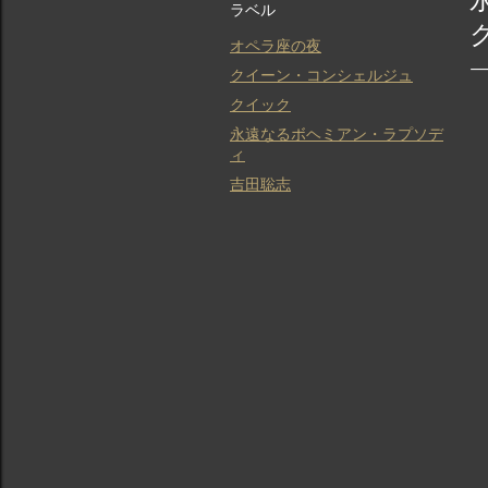
ラベル
オペラ座の夜
クイーン・コンシェルジュ
クイック
永遠なるボヘミアン・ラプソデ
ィ
吉田聡志