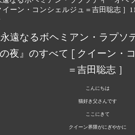
ンの素晴らしさを初めて
クイーン・コンシェルジュ＝吉田聡志 ］11
音楽の革新者や世界的ア
定義する曲が紹介されてい
ング 10 音楽の歴史に
永遠なるボヘミアン・ラプソ
獲得したバンドはごくわ
ンク、ポップスを融合さ
の夜』のすべて [ クイーン・
出す比類のない才能を持
て受け継がれ、史上最も象
＝吉田聡志 ］
ます。 queen.carbod
グ 10 https://t.co/A1
こんにちは
猫好き父さんです
ここにきて
クイーン界隈がにぎやかに