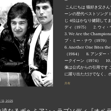
こんにちは 猫好き父さん
ーンの歴代ベストソング 1
じ 4位はかなり健闘して
ディ（1975） 2. ウ
3. We Are the Cham
プ・ミー・ナウ（1979） 5. 
6. Another One Bites 
（1984） 8. アンダー
ークイーン（1974） 10. I Wa
像は公式からの引用です 
に躍り出ただけでなく、
根付いた、クイーンの歴代
共有
ます。これらの曲は単な
をスタジアムに足を踏み
のメロディーで気分を高
月 12, 2025
を呼び起こす魔法の瞬間
永遠なるボヘミアン・ラプソディ『オペラ