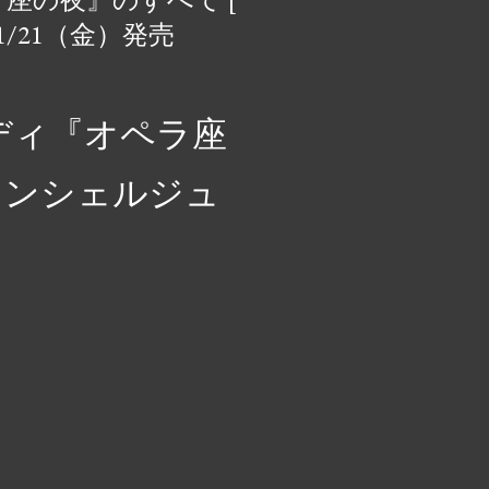
知った人でも、このリストには、
/21（金）発売
イコンとしてのクイーンの遺産を
ます。 クイーンの歴代ベストソ
おいて、クイーンほど伝説的な地位を
ディ『オペラ座
ずかです。ロック、オペラ、ファ
せて時代を超えたアンセムを生み
コンシェルジュ
つクイーンの音楽は、世代を超え
徴的なバンドの 1 つとなってい
iet.work クイーンの歴代ベストソン
ZC3WUVVY #クイーン ...