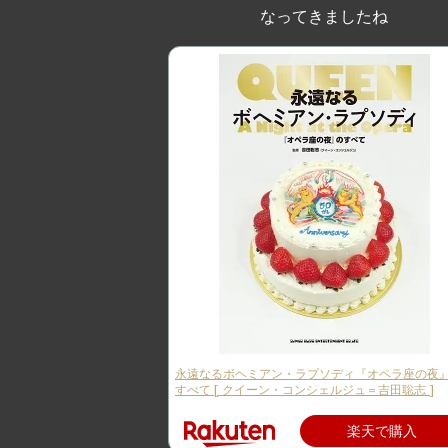
なってきましたね
永遠なるボヘミアン・ラプソディ『オペラ座の夜
すべて [ クイーン・コンシェルジュ＝吉田聡志 ]
楽天で購入