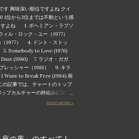
です 興味深い順位ですよね クイ
0 1位から3位までは不動という感
ますよね 1. ボヘミアン・ラプソ
ィ・ウィル・ロック・ユー（1977）
pions（1977） 4. ドント・ストッ
Somebody to Love (1976)
the Dust (1980) 7. ラジオ・ガガ
・プレッシャー（1981） 9. キラ
nt to Break Free (1984) 画
この記事では、チャートのトップ
ポップカルチャーの枠組みに深く
人気曲トップ 10 を詳しく紹介し
READ MORE »
るヒット曲ではありません。観客
鳴らすような音で包み込み、勝利
揚させ、心のこもった歌詞で感情
です。長年のファンでも、クイー
座の夜』のすべて [