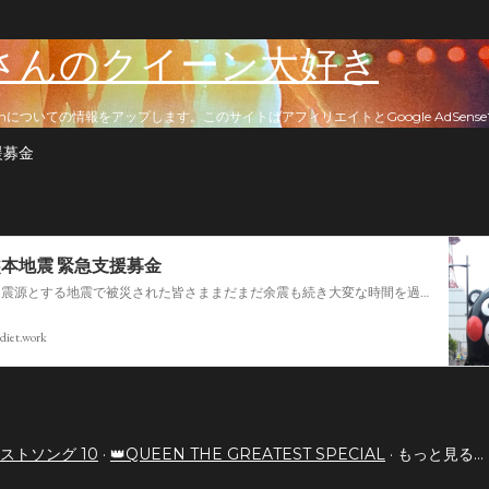
スキップしてメイン コンテンツに移動
さんのクイーン大好き
nについての情報をアップします。このサイトはアフィリエイトとGoogle AdSen
援募金
熊本地震 緊急支援募金
今回の熊本を震源とする地震で被災された皆さままだまだ余震も続き大変な時間を過ごされていると思います。心よりお見舞い申し上げます
diet.work
ストソング 10
👑QUEEN THE GREATEST SPECIAL
もっと見る…