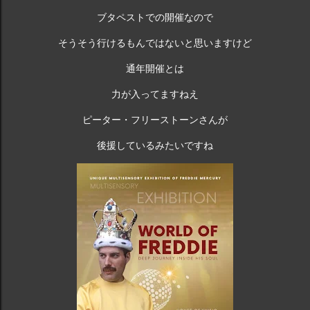
的なバンドの 1 つとなっています。 queen.carbodiet.work
ブタペストでの開催なので
クイーンの歴代ベストソング 10
そうそう行けるもんではないと思いますけど
https://t.co/A1ZC3WUVVY #クイーン ...
通年開催とは
力が入ってますねえ
ピーター・フリーストーンさんが
後援しているみたいですね