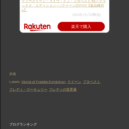
ディ〜クイーン・ライヴ・イン・ブダペスト'86＜デラ
ックス・エディション＞/クイーン[DVD]【返品種別
A】
価格：7,123円（税込、送料無料)
(2025/3/22時点)
楽天で購入
共有
Labels:
World of Freddie Exhibition
クイーン
ブタペスト
フレディ・マーキュリー
フレディの世界展
ブログランキング