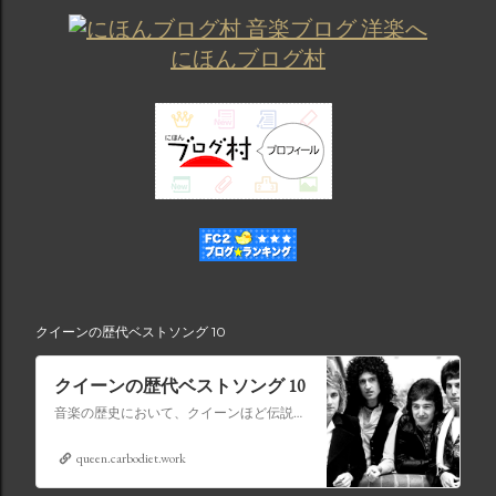
にほんブログ村
クイーンの歴代ベストソング 10
クイーンの歴代ベストソング 10
音楽の歴史において、クイーンほど伝説的な地位を獲得したバンドはごくわずかです。ロック、オペラ、ファンク、ポップスを融合させて時代を超えたアンセムを生み出す比類のない才能を持つクイーンの音楽は、世代を超えて受け継がれ、史上最も象徴的なバンドの 1 つとなっています。
queen.carbodiet.work