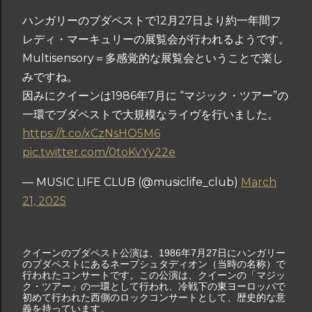
ハンガリーのブダペストで12月27日より約一年間フ
レディ・マーキュリーの展覧会が行われるようです。
Multisensory＝多感覚的な展覧会ということで楽し
みですね。
因みにクイーンは1986年7月に “マジック・ツアー”の
一環でブダペストで大規模なライヴを行いました。
https://t.co/xCzNsHO5M6
pic.twitter.com/0toKvYy22e
— MUSIC LIFE CLUB (@musiclife_club)
March
21, 2025
クイーンのブダペスト公演は、1986年7月27日にハンガリー
のブダペストにあるネープシュタディオン（当時の名称）で
行われたコンサートです。この公演は、クイーンの「マジッ
ク・ツアー」の一環として行われ、冷戦下の東ヨーロッパで
初めて行われた西側のロックコンサートとして、歴史的な意
義を持っています。