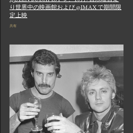
り世界中の映画館および @IMAX で期間限
定上映
共有