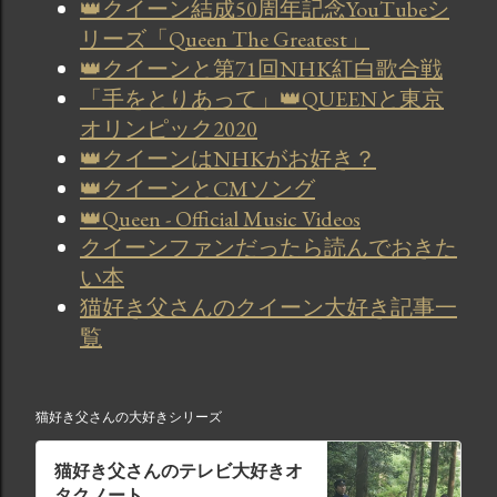
👑クイーン結成50周年記念YouTubeシ
リーズ「Queen The Greatest」
👑クイーンと第71回NHK紅白歌合戦
「手をとりあって」👑QUEENと東京
オリンピック2020
👑クイーンはNHKがお好き？
👑クイーンとCMソング
👑Queen - Official Music Videos
クイーンファンだったら読んでおきた
い本
猫好き父さんのクイーン大好き記事一
覧
猫好き父さんの大好きシリーズ
猫好き父さんのテレビ大好きオ
タクノート