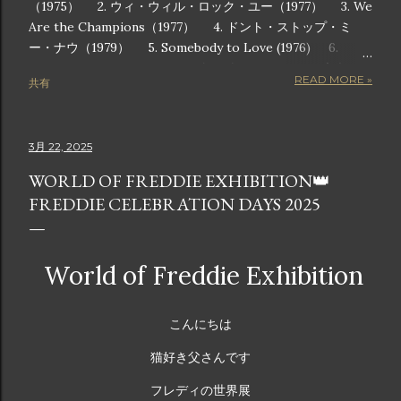
（1975） 2. ウィ・ウィル・ロック・ユー（1977） 3. We
Are the Champions（1977） 4. ドント・ストップ・ミ
ー・ナウ（1979） 5. Somebody to Love (1976) 6.
Another One Bites the Dust (1980) 7. ラジオ・ガガ
READ MORE »
共有
（1984） 8. アンダー・プレッシャー（1981） 9. キラー
クイーン（1974） 10. I Want to Break Free (1984) 画像
は公式からの引用です この記事では、チャートのトップに躍
3月 22, 2025
り出ただけでなく、ポップカルチャーの枠組みに深く根付い
た、クイーンの歴代人気曲トップ 10 を詳しく紹介します。
WORLD OF FREDDIE EXHIBITION👑
これらの曲は単なるヒット曲ではありません。観客をスタジ
FREDDIE CELEBRATION DAYS 2025
アムに足を踏み鳴らすような音で包み込み、勝利のメロディ
ーで気分を高揚させ、心のこもった歌詞で感情を呼び起こす
魔法の瞬間です。長年のファンでも、クイーンの素晴らしさ
World of Freddie Exhibition
を初めて知った人でも、このリストには、音楽の革新者や世
界的アイコンとしてのクイーンの遺産を定義する曲が紹介さ
れています。 クイーンの歴代ベストソング 10 音楽の歴史に
こんにちは
おいて、クイーンほど伝説的な地位を獲得したバンドはごく
わずかです。ロック、オペラ、ファンク、ポップスを融合さ
猫好き父さんです
せて時代を超えたアンセムを生み出す比類のない才能を持つ
フレディの世界展
クイーンの音楽は、世代を超えて受け継がれ、史上最も象徴