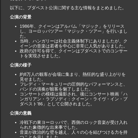
以下に、ブダペスト公演に関する主な情報をまとめました。
公演の背景
1986年、クイーンはアルバム「マジック」をリリース
し、ヨーロッパツアー「マジック・ツアー」を行いまし
た。
当時、ハンガリーは社会主義体制下にありましたが、ク
イーンの音楽は若者を中心に非常に人気がありました。
政府の許可を得て、クイーンはブダペストでのコンサー
トを実現させました。
公演の様子
約8万人の観客が会場に集まり、熱狂的な盛り上がりを
見せました。
フレディ・マーキュリーの圧倒的なパフォーマンスと、
バンドの演奏が観客を魅了しました。
コンサートの模様は撮影され、後にコンサート映画「ハ
ンガリアン・ラプソディ：クイーン・ライヴ・イン・ブ
ダペスト'86」として公開されました。
公演の意義
冷戦下の東ヨーロッパで、西側のロック音楽が受け入れ
られた象徴的な出来事でした。
音楽が政治的な壁を越え、人々の心を結びつける力を持
つことを示しました。