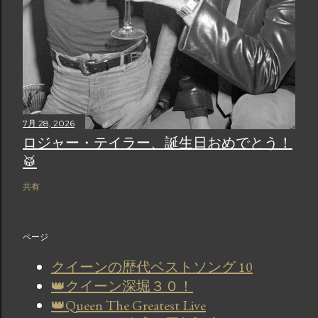
7月 28, 2026
ロジャー・テイラー、誕生日おめでとう！
🥁
共有
ページ
クイーンの歴代ベストソング 10
👑クイーン深堀３０！
👑Queen The Greatest Live