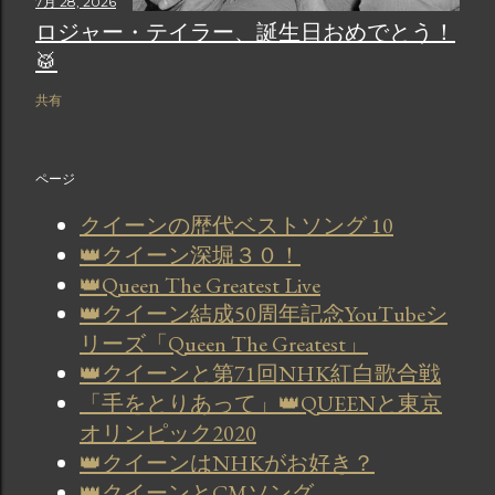
7月 28, 2026
ロジャー・テイラー、誕生日おめでとう！
🥁
共有
ページ
クイーンの歴代ベストソング 10
👑クイーン深堀３０！
👑Queen The Greatest Live
👑クイーン結成50周年記念YouTubeシ
リーズ「Queen The Greatest」
👑クイーンと第71回NHK紅白歌合戦
「手をとりあって」👑QUEENと東京
オリンピック2020
👑クイーンはNHKがお好き？
👑クイーンとCMソング