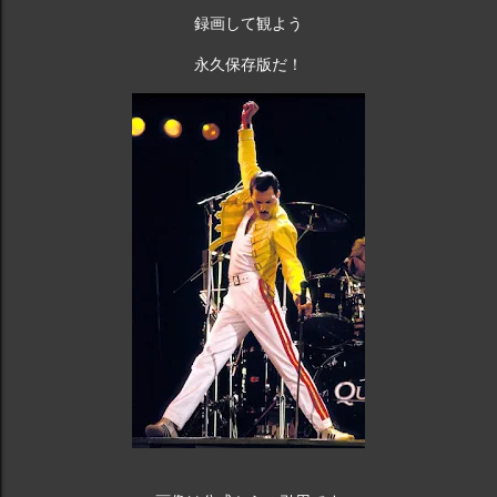
的なバンドの 1 つとなっています。 queen.carbodiet.work
録画して観よう
クイーンの歴代ベストソング 10
永久保存版だ！
https://t.co/A1ZC3WUVVY #クイーン ...