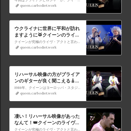
さとは：Queen The Greatest
queen.carbodiet.work
Live (エピソード5)
ウクライナに世界に平和が訪れ
ますように🥁クイーンのライ
ヴ・リハーサル（パート4）：
クイーンが究極のライヴ・アクトと言われる理由を1年間にわたって探る『Queen The Greatest』の新シリーズ『Queen The Greatest Live』 今回はブライアンとロジャーがキーウでサウンドチェックを行っている貴重な映像をご紹介します。
Queen The Greatest Live (エ
queen.carbodiet.work
ピソード4)
リハーサル映像の方がブライア
ンのギターが良く聞こえる🎸ク
イーンのライヴ・リハーサル
1986年、クイーンはヨーロッパ・スタジアム・ツアーに向け、そのすべての要素をテストするために、プロダクション・リハーサルに乗り出しました。このリハーサルの様子は、家庭用ビデオカメラで撮影され、『マジック・ツアー』にかける準備の様子を垣間見ることができます。
（パート3）：Queen The
queen.carbodiet.work
Greatest Live (エピソード3)
凄い！リハーサル映像があった
なんて！👑クイーンのライヴ・
リハーサル（パート2）：
クイーンが究極のライヴ・アクトと言われる理由を1年間にわたって探る『Queen The Greatest』の新シリーズ『Queen The Greatest Live』 第2回は、クイーンのリハーサルについてのパート2。彼らの献身的な姿勢がいかに重要な役割を果たしていたのかをご紹介します。