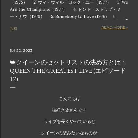
（1975） 2. ウィ・ウィル・ロック・ユー（1977） 3. We
Are the Champions（1977） 4. ドント・ストップ・ミ
ー・ナウ（1979） 5. Somebody to Love (1976) 6.
Another One Bites the Dust (1980) 7. ラジオ・ガガ
READ MORE »
共有
（1984） 8. アンダー・プレッシャー（1981） 9. キラー
クイーン（1974） 10. I Want to Break Free (1984) 画像
は公式からの引用です この記事では、チャートのトップに躍
5月 20, 2023
り出ただけでなく、ポップカルチャーの枠組みに深く根付い
た、クイーンの歴代人気曲トップ 10 を詳しく紹介します。
👑クイーンのセットリストの決め方とは：
これらの曲は単なるヒット曲ではありません。観客をスタジ
QUEEN THE GREATEST LIVE (エピソード
アムに足を踏み鳴らすような音で包み込み、勝利のメロディ
17)
ーで気分を高揚させ、心のこもった歌詞で感情を呼び起こす
魔法の瞬間です。長年のファンでも、クイーンの素晴らしさ
を初めて知った人でも、このリストには、音楽の革新者や世
こんにちは
界的アイコンとしてのクイーンの遺産を定義する曲が紹介さ
れています。 クイーンの歴代ベストソング 10 音楽の歴史に
猫好き父さんです
おいて、クイーンほど伝説的な地位を獲得したバンドはごく
ライブを長くやっていると
わずかです。ロック、オペラ、ファンク、ポップスを融合さ
せて時代を超えたアンセムを生み出す比類のない才能を持つ
クイーンの型みたいなものが
クイーンの音楽は、世代を超えて受け継がれ、史上最も象徴