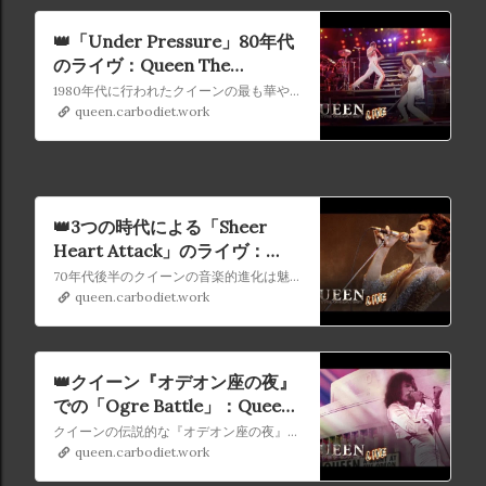
👑「Under Pressure」80年代
のライヴ：Queen The
Greatest Live (エピソード16)
1980年代に行われたクイーンの最も華やかなコンサートから象徴的なステージ衣装の数々がご覧になれる「Under Pressure」のパフォーマンスをまとめたものをご紹介。80年代はクイーンのライブが絶頂期を迎え、世界中の聴衆を驚かせ続けた10年間でした。
queen.carbodiet.work
👑3つの時代による「Sheer
Heart Attack」のライヴ：
Queen The Greatest Live (エ
70年代後半のクイーンの音楽的進化は魅力的であり、彼らのステージ衣装もその魅力的な旅に呼応しています。 今回のエピソードでは、ロジャー・テイラーによるヒット曲「Sheer Heart Attack」の3つの名演をコンパイルし、クイーンがいかに常に時代の先端を走っていたかを紹介します。
ピソード15)
queen.carbodiet.work
👑クイーン『オデオン座の夜』
での「Ogre Battle」：Queen
The Greatest Live (エピソード
クイーンの伝説的な『オデオン座の夜』のクラシックなパフォーマンスを楽しみながら、デザイナーのザンドラ・ローズによる素晴らしい作品を再確認し、グラムロックがクイーンが音楽だけでなく彼らのステージ衣装にどのような影響を与えたかをご覧下さい。
14)
queen.carbodiet.work