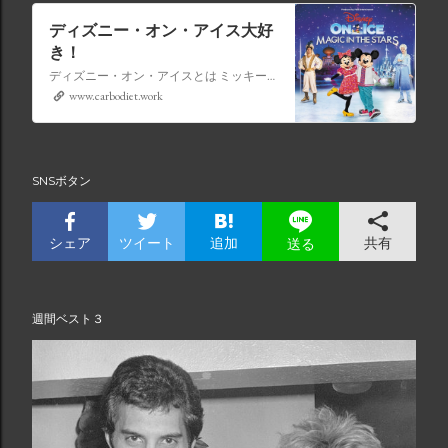
ディズニー・オン・アイス大好
き！
ディズニー・オン・アイスとは ミッキーマウスやミニーマウスをはじめ、たくさんのディズニーキャラクターが登場し、世代を超えて愛され続けている、氷の上のミュージカルショーです。
www.carbodiet.work
SNSボタン
シェア
ツイート
追加
共有
送る
週間ベスト３