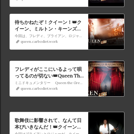
待ちかねたぞ！クイーン！👑ク
イーン、ミルトン・キーンズ公
演でのオープニング曲：Queen
今回は、フレディ、ブライアン、ロジャー、ジョンが観客を熱狂させる能力を発揮した、伝説的なミルトンキーンズボウルでの公演をご紹介します。
The Greatest Live (エピソード
queen.carbodiet.work
7)
フレディがここにいるよって唄
ってるのが切ない👑Queen The
Greatest Live (エピソード6)
ミニドキュメンタリー Queen the Greatest Live🔥 第6回は最もライヴで演奏されている「Now I'm Here」について語ります
queen.carbodiet.work
歌舞伎に影響されて、なんて日
本びいきなんだ！👑クイーンの
ライヴでのオープニングの大切
今回はブライアンとロジャーが、クイーンのショーの華やかなオープニングの裏にある考え方や、バンド初期に彼らにインスピレーションを与えた伝説的なミュージシャンを明らかにします。