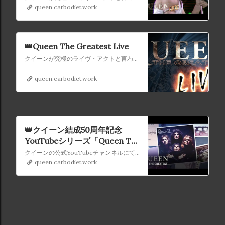
Queen The Greatest Live (エ
queen.carbodiet.work
ピソード2)
👑Queen The Greatest Live
クイーンが究極のライヴ・アクトと言われる理由を1年間にわたって探るドキュメンタリー『Queen The Greatest』の新シリーズ『Queen The Greatest Live』がスタートします。
queen.carbodiet.work
👑クイーン結成50周年記念
YouTubeシリーズ「Queen The
Greatest」
クイーンの公式YouTubeチャンネルにて2021年3月19日から2022年3月まで約1年に渡って、毎週週替わりで50本の映像が公開されるシリーズ企画「Queen The Greatest」のまとめページです。
queen.carbodiet.work