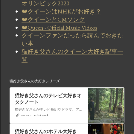
オリンピック2020
👑クイーンはNHKがお好き？
👑クイーンとCMソング
👑Queen - Official Music Videos
クイーンファンだったら読んでおきた
い本
猫好き父さんのクイーン大好き記事一
覧
猫好き父さんの大好きシリーズ
猫好き父さんのテレビ大好きオ
タクノート
猫好き父さんがテレビ番組やドラマ、アニメ、特撮ヒーロー,そしてダイエットについて書いたブログです。
www.carbodiet.work
猫好き父さんのホテル大好き