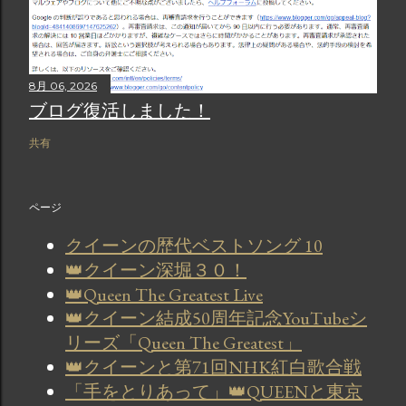
8月 06, 2026
ブログ復活しました！
共有
ページ
クイーンの歴代ベストソング 10
👑クイーン深堀３０！
👑Queen The Greatest Live
👑クイーン結成50周年記念YouTubeシ
リーズ「Queen The Greatest」
👑クイーンと第71回NHK紅白歌合戦
「手をとりあって」👑QUEENと東京