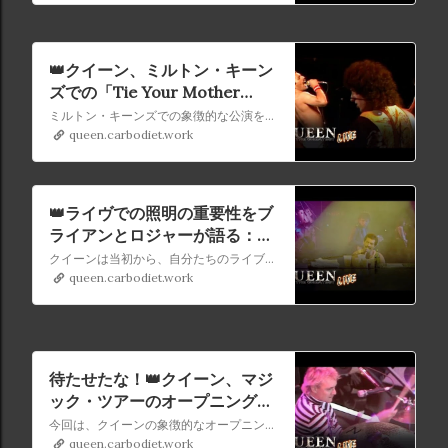
👑クイーン、ミルトン・キーン
ズでの「Tie Your Mother
Down」：Queen The
ミルトン・キーンズでの象徴的な公演をご覧いただくことで、クイーンのライヴの照明がサウンドと同じくらい壮大なものであったことを確認することができます。フレディ、ロジャー、ブライアン、ジョンの4人が、最高のライブ・ロックのひとつを披露しています。
Greatest Live (エピソード10)
queen.carbodiet.work
👑ライヴでの照明の重要性をブ
ライアンとロジャーが語る：
Queen The Greatest Live (エ
クイーンは当初から、自分たちのライブは映像の視覚効果が重要であると決めており、それを実現するために当時のテクノロジーを限界まで駆使しました。今回エピソードでは、ブライアン・メイとロジャー・テイラーが、照明についてのお気に入りの瞬間を語ります。
ピソード9)
queen.carbodiet.work
待たせたな！👑クイーン、マジ
ック・ツアーのオープニング曲
「One Vision」：Queen The
今回は、クイーンの象徴的なオープニングナンバーを振り返る締めくくりとして、1986年の伝説的なマジックツアーを再訪し、大規模なスタジアムショーが「One Vision」でいかにスタイリッシュに幕を開けたかを紹介します。
Greatest Live (エピソード8)
queen.carbodiet.work