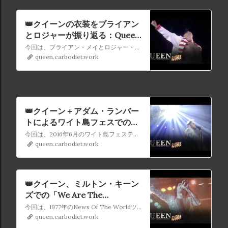
👑クイーンの衣装をブライアン
とロジャーが振り返る：Queen
The Greatest Live (エピソード
今回は、ブライアン・メイとロジャー・テイラーへの独占インタビューにて、クイーンの象徴的なライブ衣装について二人が振り返っています。
13)
queen.carbodiet.work
👑クイーン＋アダム・ランバー
トによるワイト島フェスでの
「Who Wants To Live
今回は、2016年6月のワイト島フェスティバルの映像をご紹介。クイーン＋アダム・ランバートは、あらゆる手段を講じて、素晴らしい照明ディスプレイをバックに「Who Wants To Live Forever」の力強いパフォーマンスを披露しました。
Forever」：Queen The
queen.carbodiet.work
Greatest Live (エピソード12)
👑クイーン、ミルトン・キーン
ズでの「We Are The
Champions」：Queen The
今回は、1977年のNews Of The Worldツアーからの極めて貴重な映像をご紹介。「We Are The Champions」と壮大な照明ディスプレイが、いかにしたライヴを締めくくっていたのかを感じることができるはずです。
Greatest Live (エピソード11)
queen.carbodiet.work