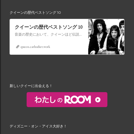
クイーンの歴代ベストソング 10
クイーンの歴代ベストソング 10
音楽の歴史において、クイーンほど伝説的な地位を獲得したバンドはごくわずかです。ロック、オペラ、ファンク、ポップスを融合させて時代を超えたアンセムを生み出す比類のない才能を持つクイーンの音楽は、世代を超えて受け継がれ、史上最も象徴的なバンドの 1 つとなっています。
queen.carbodiet.work
新しいクイーに出会える！
ディズニー・オン・アイス大好き！