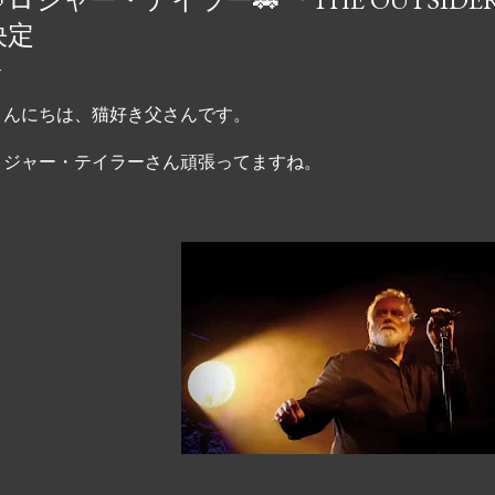
ンの素晴らしさを初めて
決定
音楽の革新者や世界的ア
定義する曲が紹介されてい
ング 10 音楽の歴史に
んにちは、猫好き父さんです。
獲得したバンドはごくわ
ジャー・テイラーさん頑張ってますね。
ンク、ポップスを融合さ
出す比類のない才能を持
て受け継がれ、史上最も象
ます。 queen.carbod
グ 10 https://t.co/A1