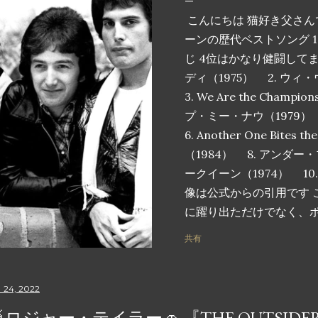
こんにちは 猫好き父さん
ーンの歴代ベストソング 1
じ 4位はかなり健闘して
ディ（1975） 2. ウ
3. We Are the Cham
プ・ミー・ナウ（1979） 5. 
6. Another One Bites 
（1984） 8. アンダー
ークイーン（1974） 10. I Wa
像は公式からの引用です 
に躍り出ただけでなく、
根付いた、クイーンの歴代
共有
ます。これらの曲は単な
をスタジアムに足を踏み
のメロディーで気分を高
 24, 2022
を呼び起こす魔法の瞬間
ロジャー・テイラー🚗 『THE OUTSIDER