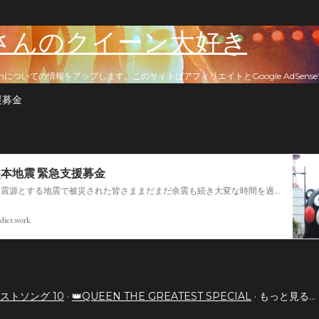
スキップしてメイン コンテンツに移動
さんのクイーン大好き
nについての情報をアップします。このサイトはアフィリエイトとGoogle AdSen
援募金
熊本地震 緊急支援募金
今回の熊本を震源とする地震で被災された皆さままだまだ余震も続き大変な時間を過ごされていると思います。心よりお見舞い申し上げます
diet.work
ストソング 10
👑QUEEN THE GREATEST SPECIAL
もっと見る…