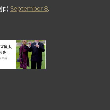
jp)
September 8,
ズ皇太
与され
クイーンのロジャー・テイラーはウィンザー城でチャールズ皇太子からOBE（大英帝国勲章4等勲爵士／オフィサー）を授与されました。ロジャーは「とても素晴らしい友人の一人」に敬意を表し、この名誉をフー・ファイターズのテイラー・ホーキンスに捧げると述べています