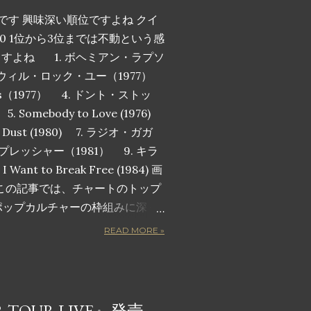
です 興味深い順位ですよね クイ
0 1位から3位までは不動という感
ますよね 1. ボヘミアン・ラプソ
ィ・ウィル・ロック・ユー（1977）
pions（1977） 4. ドント・ストッ
Somebody to Love (1976)
the Dust (1980) 7. ラジオ・ガガ
・プレッシャー（1981） 9. キラ
nt to Break Free (1984) 画
この記事では、チャートのトップ
ポップカルチャーの枠組みに深く
人気曲トップ 10 を詳しく紹介し
READ MORE »
るヒット曲ではありません。観客
鳴らすような音で包み込み、勝利
揚させ、心のこもった歌詞で感情
です。長年のファンでも、クイー
 TOUR LIVE』発売