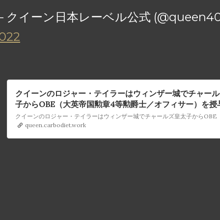
— クイーン日本レーベル公式 (@queen40
022
クイーンのロジャー・テイラーはウィンザー城でチャール
子からOBE（大英帝国勲章4等勲爵士／オフィサー）を授
ました
queen.carbodiet.work