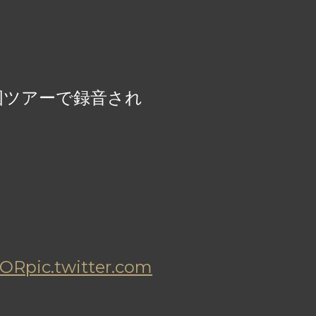
国ツアーで録音され
！
LOR
pic.twitter.com