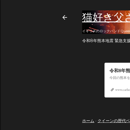
猫好き父
イギリスのロックバンドQuee
令和8年熊本地震 緊急支
令和8年
www.carbo
ホーム
クイーンの歴代ベ